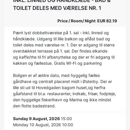
INKL. LINNED OG HÅNDKLÆDE - BAD &
TOILET DELES MED VÆRELSE NR. 1
Price / Room/ Night EUR 82.19
Pænt lyst dobbeltværelse på 1. sal - inkl. linned og
håndklæde. Udgang til lille balkon og aflåst bad og
toilet deles med værelse nr. 1. Der er adgang til større
overdækket terrasse på 1. sal. Der findes elkande
og kaffe/the til fri afbenyttelse og der er fri adgang til
køkken og fællestue. Gratis WI-FI og parkering
Boligen er af ældre dato, med hyggelig fælles
gårdhave og centralt placeret midt i Østerby. Der er
lille sti ud til Hovedgaden bagom huset,og herfra
gåafstand til bl.a. restauranter, indkøb, frisør, fodpleje,
den hyggelige fiskerihavn og Marina og ikke mindst
den flotte badestrand.
Sunday 9 August, 2026
15:00
Monday 10 August, 2026 10:00