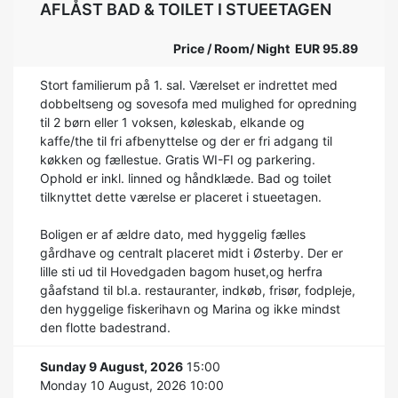
AFLÅST BAD & TOILET I STUEETAGEN
Price / Room/ Night EUR 95.89
Stort familierum på 1. sal. Værelset er indrettet med
dobbeltseng og sovesofa med mulighed for opredning
til 2 børn eller 1 voksen, køleskab, elkande og
kaffe/the til fri afbenyttelse og der er fri adgang til
køkken og fællestue. Gratis WI-FI og parkering.
Ophold er inkl. linned og håndklæde. Bad og toilet
tilknyttet dette værelse er placeret i stueetagen.
Boligen er af ældre dato, med hyggelig fælles
gårdhave og centralt placeret midt i Østerby. Der er
lille sti ud til Hovedgaden bagom huset,og herfra
gåafstand til bl.a. restauranter, indkøb, frisør, fodpleje,
den hyggelige fiskerihavn og Marina og ikke mindst
den flotte badestrand.
Sunday 9 August, 2026
15:00
Monday 10 August, 2026 10:00