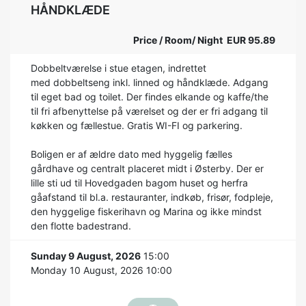
HÅNDKLÆDE
Price / Room/ Night EUR 95.89
Dobbeltværelse i stue etagen, indrettet
med dobbeltseng inkl. linned og håndklæde. Adgang
til eget bad og toilet. Der findes elkande og kaffe/the
til fri afbenyttelse på værelset og der er fri adgang til
køkken og fællestue. Gratis WI-FI og parkering.
Boligen er af ældre dato med hyggelig fælles
gårdhave og centralt placeret midt i Østerby. Der er
lille sti ud til Hovedgaden bagom huset og herfra
gåafstand til bl.a. restauranter, indkøb, frisør, fodpleje,
den hyggelige fiskerihavn og Marina og ikke mindst
den flotte badestrand.
Sunday 9 August, 2026
15:00
Monday 10 August, 2026 10:00