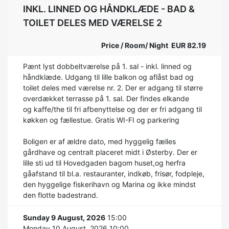
INKL. LINNED OG HÅNDKLÆDE - BAD &
TOILET DELES MED VÆRELSE 2
Price / Room/ Night EUR 82.19
Pænt lyst dobbeltværelse på 1. sal - inkl. linned og
håndklæde. Udgang til lille balkon og aflåst bad og
toilet deles med værelse nr. 2. Der er adgang til større
overdækket terrasse på 1. sal. Der findes elkande
og kaffe/the til fri afbenyttelse og der er fri adgang til
køkken og fællestue. Gratis WI-FI og parkering
Boligen er af ældre dato, med hyggelig fælles
gårdhave og centralt placeret midt i Østerby. Der er
lille sti ud til Hovedgaden bagom huset,og herfra
gåafstand til bl.a. restauranter, indkøb, frisør, fodpleje,
den hyggelige fiskerihavn og Marina og ikke mindst
den flotte badestrand.
Sunday 9 August, 2026
15:00
Monday 10 August, 2026 10:00