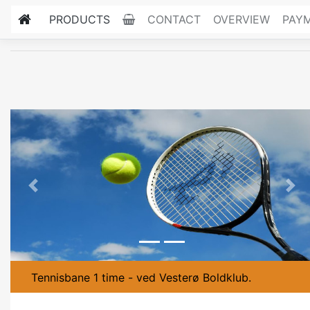
PRODUCTS
CONTACT
OVERVIEW
PAY
Previous
Nex
Tennisbane 1 time - ved Vesterø Boldklub.