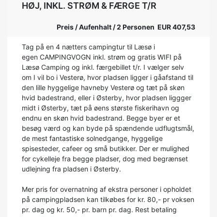
HØJ, INKL. STRØM & FÆRGE T/R
Preis / Aufenhalt / 2 Personen EUR 407,53
Tag på en 4 nætters campingtur til Læsø i
egen CAMPINGVOGN inkl. strøm og gratis WIFI på
Læsø Camping og inkl. færgebillet t/r. I vælger selv
om I vil bo i Vesterø, hvor pladsen ligger i gåafstand til
den lille hyggelige havneby Vesterø og tæt på skøn
hvid badestrand, eller i Østerby, hvor pladsen liggger
midt i Østerby, tæt på øens største fiskerihavn og
endnu en skøn hvid badestrand. Begge byer er et
besøg værd og kan byde på spændende udflugtsmål,
de mest fantastiske solnedgange, hyggelige
spisesteder, cafeer og små butikker. Der er mulighed
for cykelleje fra begge pladser, dog med begrænset
udlejning fra pladsen i Østerby.
Mer pris for overnatning af ekstra personer i opholdet
på campingpladsen kan tilkøbes for kr. 80,- pr voksen
pr. dag og kr. 50,- pr. barn pr. dag. Rest betaling