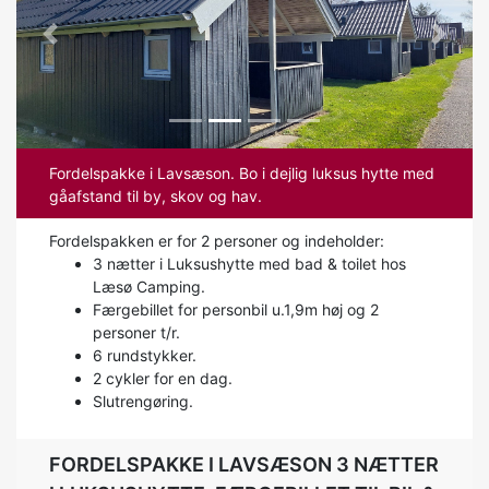
Previous
Next
Fordelspakke i Lavsæson. Bo i dejlig luksus hytte med
gåafstand til by, skov og hav.
Fordelspakken er for 2 personer og indeholder:
3 nætter i Luksushytte med bad & toilet hos
Læsø Camping.
Færgebillet for personbil u.1,9m høj og 2
personer t/r.
6 rundstykker.
2 cykler for en dag.
Slutrengøring.
FORDELSPAKKE I LAVSÆSON 3 NÆTTER