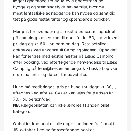
ligger i gåafstand fra dejlig hvid badestrand og
hyggelig og stemningsfyldt havnemiljø, hvor de
mest fantastiske solnedgange kan nydes og samtidig
tæt på gode restauranter og spændende butikker.
Mer pris for overnatning af ekstra personer i opholdet
på campingpladsen kan tilkøbes for kr. 80,- pr voksen
pr. dag og kr. 50,- pr. barn pr. dag. Rest betaling
opkræves ved ankomst til Campingpladsen. Opholdet
kan forlænges med ekstra nætter på Læsø Camping
efter booking, ved efterfølgende henvendelse til Læsø
Camping på ferie@laesoecamping.dk - husk at oplyse
ordre nummer og datoer for udvidelse.
Hund må medbringes, pris pr. hund /pr. døgn kr. 30,-,
afregnes ved afrejse. Cykler kan lejes fra pladsen kr.
70,- pr. person/dag.
NB.
Færgebilletten kan
ikke
ændres til anden billet
kategori.
Opholdet kan bookes alle dage i perioden fra 1. maj til
15. oktober
.
Ledige færgeafgange bookes i