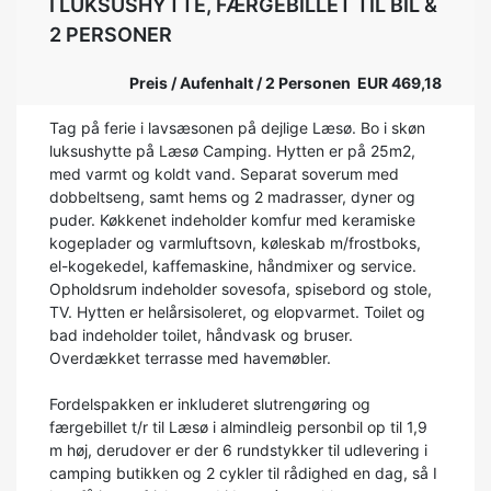
I LUKSUSHYTTE, FÆRGEBILLET TIL BIL &
2 PERSONER
Preis / Aufenhalt / 2 Personen EUR 469,18
Tag på ferie i lavsæsonen på dejlige Læsø. Bo i skøn
luksushytte på Læsø Camping. Hytten er på 25m2,
med varmt og koldt vand. Separat soverum med
dobbeltseng, samt hems og 2 madrasser, dyner og
puder. Køkkenet indeholder komfur med keramiske
kogeplader og varmluftsovn, køleskab m/frostboks,
el-kogekedel, kaffemaskine, håndmixer og service.
Opholdsrum indeholder sovesofa, spisebord og stole,
TV. Hytten er helårsisoleret, og elopvarmet. Toilet og
bad indeholder toilet, håndvask og bruser.
Overdækket terrasse med havemøbler.
Fordelspakken er inkluderet slutrengøring og
færgebillet t/r til Læsø i almindleig personbil op til 1,9
m høj, derudover er der 6 rundstykker til udlevering i
camping butikken og 2 cykler til rådighed en dag, så I