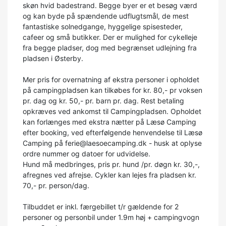
skøn hvid badestrand. Begge byer er et besøg værd
og kan byde på spændende udflugtsmål, de mest
fantastiske solnedgange, hyggelige spisesteder,
cafeer og små butikker. Der er mulighed for cykelleje
fra begge pladser, dog med begrænset udlejning fra
pladsen i Østerby.
Mer pris for overnatning af ekstra personer i opholdet
på campingpladsen kan tilkøbes for kr. 80,- pr voksen
pr. dag og kr. 50,- pr. barn pr. dag. Rest betaling
opkræves ved ankomst til Campingpladsen. Opholdet
kan forlænges med ekstra nætter på Læsø Camping
efter booking, ved efterfølgende henvendelse til Læsø
Camping på ferie@laesoecamping.dk - husk at oplyse
ordre nummer og datoer for udvidelse.
Hund må medbringes, pris pr. hund /pr. døgn kr. 30,-,
afregnes ved afrejse. Cykler kan lejes fra pladsen kr.
70,- pr. person/dag.
Tilbuddet er inkl. færgebillet t/r gældende for 2
personer og personbil under 1.9m høj + campingvogn