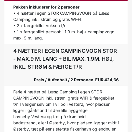
Pakken inkluderer for 2 personer
• 4 nætter i egen STOR CAMPINGVOGN på Læsø
Camping inkl. strøm og gratis WI-FI.
• 2 x færgebillet voksen t/r
• 1 x færgebillet personbil 1.9 m. høj + campingvogn
max. 9 m. lang.
4 NÆTTER I EGEN CAMPINGVOGN STOR
- MAX.9 M. LANG + BIL MAX. 1.9M. HØJ,
INKL. STRØM & FÆRGE T/R
Preis / Aufenhalt / 2 Personen EUR 424,66
Ferie 4 nætter på Læsø Camping i egen STOR
CAMPINGVOGN inkl. strøm, gratis WIFI & færgebillet
t/r. I vælger selv om I vil bo i Vesterø, hvor pladsen
ligger i gåafstand til den lille hyggelige
havneby Vesterø og tæt på skøn hvid
badestrand, eller i Østerby, hvor pladsen liggger midt i
Østerby, tæt på øens største fiskerihavn og endnu en