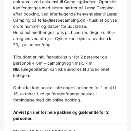
opkræves ved ankomst til Campingpladsen. Opholdet
kan forlænges med ekstra nætter på Læsø Camping
efter booking, ved efterfølgende henvendelse til Læsø
Camping på ferie@laesoecamping.dk - husk at oplyse
ordre nummer og datoer for udvidelse.
Hund må medbringes, pris pr. hund /pr. døgn kr. 30,-,
afregnes ved afrejse. Cykler kan lejes fra pladsen kr.
70,- pr. person/dag.
Tilbuddet er inkl. færgebillet t/r for 2 personer og
personbil 4-6m + campingvogn max. 7 m.
NB.
Færgebilletten kan
ikke
ændres til anden billet
kategori.
Opholdet kan bookes alle dage i perioden fra 1. maj til
15. oktober. Ledige færgeafgange bookes i
forbindelse med din online booking.
Anvist pris er for hele pakken og gældende for 2
personer.