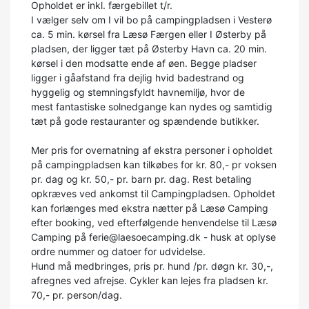
Opholdet er inkl. færgebillet t/r.
I vælger selv om I vil bo på campingpladsen i Vesterø
ca. 5 min. kørsel fra Læsø Færgen eller I Østerby på
pladsen, der ligger tæt på Østerby Havn ca. 20 min.
kørsel i den modsatte ende af øen. Begge pladser
ligger i gåafstand fra dejlig hvid badestrand og
hyggelig og stemningsfyldt havnemiljø, hvor de
mest fantastiske solnedgange kan nydes og samtidig
tæt på gode restauranter og spændende butikker.
Mer pris for overnatning af ekstra personer i opholdet
på campingpladsen kan tilkøbes for kr. 80,- pr voksen
pr. dag og kr. 50,- pr. barn pr. dag. Rest betaling
opkræves ved ankomst til Campingpladsen. Opholdet
kan forlænges med ekstra nætter på Læsø Camping
efter booking, ved efterfølgende henvendelse til Læsø
Camping på ferie@laesoecamping.dk - husk at oplyse
ordre nummer og datoer for udvidelse.
Hund må medbringes, pris pr. hund /pr. døgn kr. 30,-,
afregnes ved afrejse. Cykler kan lejes fra pladsen kr.
70,- pr. person/dag.