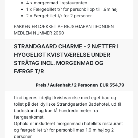
4 x morgenmad i restauranten
1 x Færgebillet t/r for personbil op til 1.9m høj
2 x Færgebillet t/r for 2 personer
PAKKEN ER DÆKKET AF REJSEGARANTIFONDEN
MEDLEM NUMMER 2060
STRANDGAARD CHARME - 2 NÆTTER I
HYGGELIGT KVISTVÆRELSE UNDER
STRÅTAG INCL. MORGENMAD OG
FÆRGE T/R
Preis / Aufenhalt / 2 Personen EUR 554,79
I indlogeres i dejligt kvistværelse med eget bad og
toilet på det idylliske Strandgaarden Badehotel, ud til
badestrand og kun få hundrede meter fra
færgeankomst.
Ophold er inkluderet morgenmad i hotellets restaurant
og færgebillet t/r for personbil max 1.9 m høj og 2
personer.