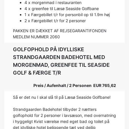
4 x morgenmad i restauranten
4 x greenfee til Læsø Seaside Golfbane
1 x Færgebillet t/r for personbil op til 1.9m høj
2 x Færgebillet t/r for 2 personer
PAKKEN ER DÆKKET AF REJSEGARANTIFONDEN
MEDLEM NUMMER 2060
GOLFOPHOLD PÅ IDYLLISKE
STRANDGAARDEN BADEHOTEL MED
MORGENMAD, GREENFEE TIL SEASIDE
GOLF & FÆRGE T/R
Preis / Aufenhalt / 2 Personen EUR 765,62
Så er det nu I skal slå til på Læsø Seaside Golfbane!
Strandgaarden Badehotel tilbyder 2 nætters
golfophold for 2 personer i lavsæson, med overnatning
i hyggeligt Kvist værelse med eget bad og toilet på
det idylliske hotel beliggende tæt ved dejlig