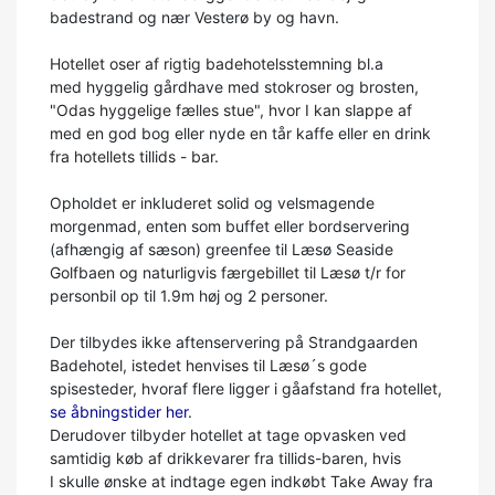
badestrand og nær Vesterø by og havn.
Hotellet oser af rigtig badehotelsstemning bl.a
med hyggelig gårdhave med stokroser og brosten,
"Odas hyggelige fælles stue", hvor I kan slappe af
med en god bog eller nyde en tår kaffe eller en drink
fra hotellets tillids - bar.
Opholdet er inkluderet solid og velsmagende
morgenmad, enten som buffet eller bordservering
(afhængig af sæson) greenfee til Læsø Seaside
Golfbaen og naturligvis færgebillet til Læsø t/r for
personbil op til 1.9m høj og 2 personer.
Der tilbydes ikke aftenservering på Strandgaarden
Badehotel, istedet henvises til Læsø´s gode
spisesteder, hvoraf flere ligger i gåafstand fra hotellet,
se åbningstider her
.
Derudover tilbyder hotellet at tage opvasken ved
samtidig køb af drikkevarer fra tillids-baren, hvis
I skulle ønske at indtage egen indkøbt Take Away fra