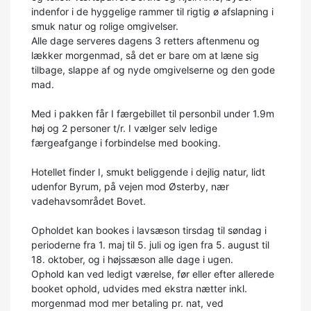
indenfor i de hyggelige rammer til rigtig ø afslapning i
smuk natur og rolige omgivelser.
Alle dage serveres dagens 3 retters aftenmenu og
lækker morgenmad, så det er bare om at læne sig
tilbage, slappe af og nyde omgivelserne og den gode
mad.
Med i pakken får I færgebillet til personbil under 1.9m
høj og 2 personer t/r. I vælger selv ledige
færgeafgange i forbindelse med booking.
Hotellet finder I, smukt beliggende i dejlig natur, lidt
udenfor Byrum, på vejen mod Østerby, nær
vadehavsområdet Bovet.
Opholdet kan bookes i lavsæson tirsdag til søndag i
perioderne fra 1. maj til 5. juli og igen fra 5. august til
18. oktober, og i højssæson alle dage i ugen.
Ophold kan ved ledigt værelse, før eller efter allerede
booket ophold, udvides med ekstra nætter inkl.
morgenmad mod mer betaling pr. nat, ved