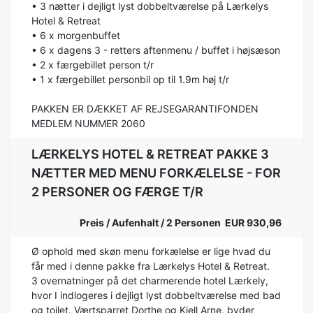
• 3 nætter i dejligt lyst dobbeltværelse på Lærkelys
Hotel & Retreat
• 6 x morgenbuffet
• 6 x dagens 3 - retters aftenmenu / buffet i højsæson
• 2 x færgebillet person t/r
• 1 x færgebillet personbil op til 1.9m høj t/r
PAKKEN ER DÆKKET AF REJSEGARANTIFONDEN
MEDLEM NUMMER 2060
LÆRKELYS HOTEL & RETREAT PAKKE 3
NÆTTER MED MENU FORKÆLELSE - FOR
2 PERSONER OG FÆRGE T/R
Preis / Aufenhalt / 2 Personen EUR 930,96
Ø ophold med skøn menu forkælelse er lige hvad du
får med i denne pakke fra Lærkelys Hotel & Retreat.
3 overnatninger på det charmerende hotel Lærkely,
hvor I indlogeres i dejligt lyst dobbeltværelse med bad
og toilet. Værtsparret Dorthe og Kjell Arne, byder