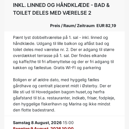
INKL. LINNED OG HÅNDKLÆDE - BAD &
TOILET DELES MED VÆRELSE 2
Preis / Raum/ Zeitraum EUR 82,19
Pænt lyst dobbeltværelse på 1. sal - inkl. linned og
håndklæde. Udgang til lille balkon og aflåst bad og
toilet deles med værelse nr. 2. Der er adgang til større
overdækket terrasse på 1. sal. Der findes elkande
og kaffe/the til fri afbenyttelse og der er fri adgang til
køkken og fællestue. Gratis WI-FI og parkering
Boligen er af ældre dato, med hyggelig fælles
gårdhave og centralt placeret midt i Østerby. Der er
lille sti ud til Hovedgaden bagom huset,og herfra
gåafstand til bl.a. restauranter, indkøb, frisør, fodpleje,
den hyggelige fiskerihavn og Marina og ikke mindst
den flotte badestrand.
Samstag 8 August, 2026
15:00
Sonntag 9 August, 2026 10:00