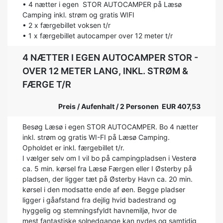
• 4 nætter i egen STOR AUTOCAMPER på Læsø
Camping inkl. strøm og gratis WIFI
• 2 x færgebillet voksen t/r
• 1 x færgebillet autocamper over 12 meter t/r
4 NÆTTER I EGEN AUTOCAMPER STOR -
OVER 12 METER LANG, INKL. STRØM &
FÆRGE T/R
Preis / Aufenhalt / 2 Personen EUR 407,53
Besøg Læsø i egen STOR AUTOCAMPER. Bo 4 nætter
inkl. strøm og gratis WI-FI på Læsø Camping.
Opholdet er inkl. færgebillet t/r.
I vælger selv om I vil bo på campingpladsen i Vesterø
ca. 5 min. kørsel fra Læsø Færgen eller I Østerby på
pladsen, der ligger tæt på Østerby Havn ca. 20 min.
kørsel i den modsatte ende af øen. Begge pladser
ligger i gåafstand fra dejlig hvid badestrand og
hyggelig og stemningsfyldt havnemiljø, hvor de
mest fantastiske solnedgange kan nydes og samtidig