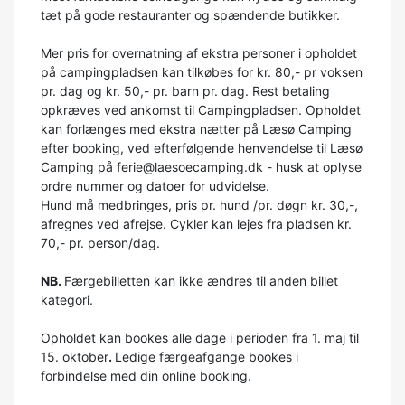
tæt på gode restauranter og spændende butikker.
Mer pris for overnatning af ekstra personer i opholdet
på campingpladsen kan tilkøbes for kr. 80,- pr voksen
pr. dag og kr. 50,- pr. barn pr. dag. Rest betaling
opkræves ved ankomst til Campingpladsen. Opholdet
kan forlænges med ekstra nætter på Læsø Camping
efter booking, ved efterfølgende henvendelse til Læsø
Camping på ferie@laesoecamping.dk - husk at oplyse
ordre nummer og datoer for udvidelse.
Hund må medbringes, pris pr. hund /pr. døgn kr. 30,-,
afregnes ved afrejse. Cykler kan lejes fra pladsen kr.
70,- pr. person/dag.
NB.
Færgebilletten kan
ikke
ændres til anden billet
kategori.
Opholdet kan bookes alle dage i perioden fra 1. maj til
15. oktober
.
Ledige færgeafgange bookes i
forbindelse med din online booking.