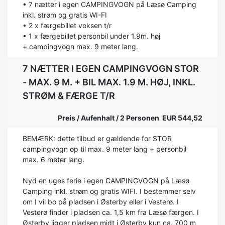
• 7 nætter i egen CAMPINGVOGN på Læsø Camping
inkl. strøm og gratis WI-FI
• 2 x færgebillet voksen t/r
• 1 x færgebillet personbil under 1.9m. høj
+ campingvogn max. 9 meter lang.
7 NÆTTER I EGEN CAMPINGVOGN STOR
- MAX. 9 M. + BIL MAX. 1.9 M. HØJ, INKL.
STRØM & FÆRGE T/R
Preis / Aufenhalt / 2 Personen EUR 544,52
BEMÆRK: dette tilbud er gældende for STOR
campingvogn op til max. 9 meter lang + personbil
max. 6 meter lang.
Nyd en uges ferie i egen CAMPINGVOGN på Læsø
Camping inkl. strøm og gratis WIFI. I bestemmer selv
om I vil bo på pladsen i Østerby eller i Vesterø. I
Vesterø finder i pladsen ca. 1,5 km fra Læsø færgen. I
Østerby ligger pladsen midt i Østerby kun ca. 700 m