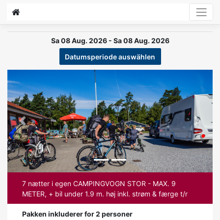
Sa 08 Aug. 2026 - Sa 08 Aug. 2026
Datumsperiode auswählen
Previous
Next
7 nætter i egen CAMPINGVOGN STOR - MAX. 9
METER, + bil under 1.9 m. høj inkl. strøm & færge t/r
Pakken inkluderer for 2 personer