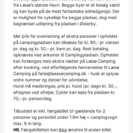
fra Læsø's største Havn. Begge byer er et besøg værd
og kan byde på de mest fantastiske solnedgange. Der
er mulighed for cykelleje fra begge pladser, dog med
begrænset udlejning fra pladsen i Østerby.
Mer pris for overnatning af ekstra personer i opholdet
på campingpladsen kan tilkøbes for kr. 80,- pr voksen
pr. dag og kr. 50,- pr. barn pr. dag. Rest betaling
opkræves ved ankomst til Campingpladsen. Opholdet
kan forlænges med ekstra nætter på Læsø Camping
efter booking, ved efterfølgende henvendelse til Læsø
Camping på ferie@laesoecamping.dk - husk at oplyse
ordre nummer og datoer for udvidelse.
Hund må medbringes, pris pr. hund /pr. døgn kr. 30,-,
afregnes ved afrejse. Cykler kan lejes fra pladsen kr.
70,- pr. person/dag.
Tilbuddet er inkl. færgebillet t/r gældende for 2
personer og personbil under 1.9m høj + campingvogn
max. 9 m lang.
NB.
Færgebilletten kan
ikke
ændres til anden billet