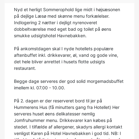
Nyd et herligt Sommerophold lige midt i højsæsonen
på dejlige Læsø med skønne menu forkælelser.
Indlogering 2 nætter i dejligt nyrenoveret
dobbeltværelse med eget bad og toilet på øens
smukke udsigtshotel Havnebakken.
På ankomstdagen skal I nyde hotellets populære
aftenbuffet inkl. drikkevarer, øl, vand og gode vine,
det hele bliver anrettet i husets flotte udsigts
restaurant.
Begge dage serveres der god solid morgemadsbuffet
imellem kl. 07.00 - 10.00.
På 2. dagen er der reserveret bord til jer på
Hummerens Hus (få minutters gang fra Hotellet) Her
serveres huset øens delikatesser nemlig
Jomfruhummer menu. Drikkevarer kan købes på
stedet. I tilfælde af allergener, skadyrs allergi kontakt
venligst Karen på Hotel Havnebakken i god tid. NB: I