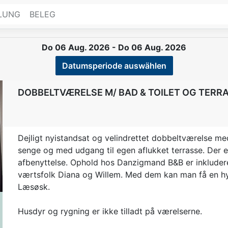
LUNG
BELEG
Do 06 Aug. 2026 - Do 06 Aug. 2026
Datumsperiode auswählen
DOBBELTVÆRELSE M/ BAD & TOILET OG TERRA
Dejligt nyistandsat og velindrettet dobbeltværelse m
t
senge og med udgang til egen aflukket terrasse. Der er g
afbenyttelse. Ophold hos Danzigmand B&B er inklude
værtsfolk Diana og Willem. Med dem kan man få en hygg
Læsøsk.
Husdyr og rygning er ikke tilladt på værelserne.