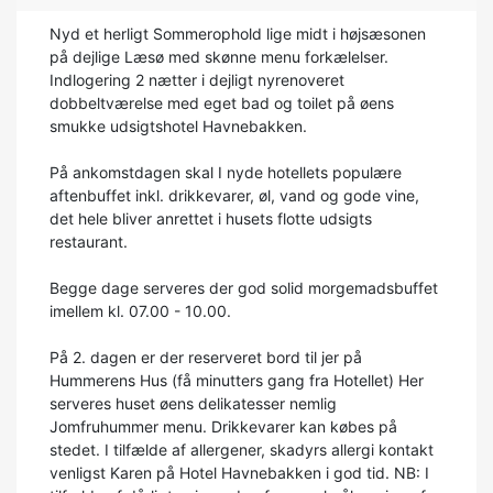
Nyd et herligt Sommerophold lige midt i højsæsonen
på dejlige Læsø med skønne menu forkælelser.
Indlogering 2 nætter i dejligt nyrenoveret
dobbeltværelse med eget bad og toilet på øens
smukke udsigtshotel Havnebakken.
På ankomstdagen skal I nyde hotellets populære
aftenbuffet inkl. drikkevarer, øl, vand og gode vine,
det hele bliver anrettet i husets flotte udsigts
restaurant.
Begge dage serveres der god solid morgemadsbuffet
imellem kl. 07.00 - 10.00.
På 2. dagen er der reserveret bord til jer på
Hummerens Hus (få minutters gang fra Hotellet) Her
serveres huset øens delikatesser nemlig
Jomfruhummer menu. Drikkevarer kan købes på
stedet. I tilfælde af allergener, skadyrs allergi kontakt
venligst Karen på Hotel Havnebakken i god tid. NB: I