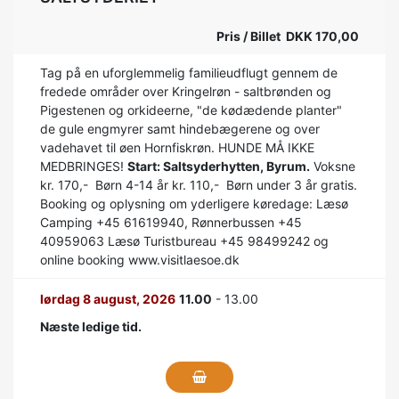
Pris / Billet DKK 170,00
Tag på en uforglemmelig familieudflugt gennem de
fredede områder over Kringelrøn - saltbrønden og
Pigestenen og orkideerne, "de kødædende planter"
de gule engmyrer samt hindebægerene og over
vadehavet til øen Hornfiskrøn. HUNDE MÅ IKKE
MEDBRINGES!
Start: Saltsyderhytten, Byrum.
Voksne
kr. 170,- Børn 4-14 år kr. 110,- Børn under 3 år gratis.
Booking og oplysning om yderligere køredage: Læsø
Camping +45 61619940, Rønnerbussen +45
40959063 Læsø Turistbureau +45 98499242 og
online booking www.visitlaesoe.dk
lørdag 8 august, 2026
11.00
- 13.00
Næste ledige tid.