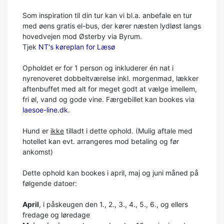
Som inspiration til din tur kan vi bl.a. anbefale en tur
med øens gratis el-bus, der kører næsten lydløst langs
hovedvejen mod Østerby via Byrum.
Tjek
NT's køreplan for Læsø
Opholdet er for 1 person og inkluderer én nat i
nyrenoveret dobbeltværelse inkl. morgenmad, lækker
aftenbuffet med alt for meget godt at vælge imellem,
fri øl, vand og gode vine. Færgebillet kan bookes via
laesoe-line.dk.
Hund er
ikke
tilladt i dette ophold. (Mulig aftale med
hotellet kan evt. arrangeres mod betaling og før
ankomst)
Dette ophold kan bookes i april, maj og juni måned på
følgende datoer:
April
, i påskeugen den 1., 2., 3., 4., 5., 6., og ellers
fredage og løredage