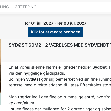
LING
KVITTERING
tor 01 jul. 2027 - lør 03 jul. 2027
Klik for at ændre perioden
SYDØST 60M2 - 2 VÆRELSES MED SYDVENDT
En af vores skønne hjørnelejligheder hedder
SydØst
. 
t
via den hyggelige gårdsplads.
Bolingen
SydØst
gør sig bemærket ved sin fine rumind
terasse, med direkte adgang til Læsø Efterskoles stor
Man træder ind i den fine og rummelige entré, hvorfra
køkken/alrum.
I stuen findes der mulighed for 2 opredninger og spise