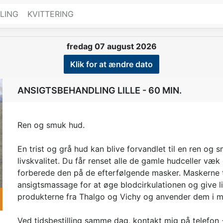
LING
KVITTERING
fredag 07 august 2026
Klik for at ændre dato
ANSIGTSBEHANDLING LILLE - 60 MIN.
Ren og smuk hud.
t
En trist og grå hud kan blive forvandlet til en ren o
livskvalitet. Du får renset alle de gamle hudceller v
forberede den på de efterfølgende masker. Maskerne t
ansigtsmassage for at øge blodcirkulationen og give li
produkterne fra Thalgo og Vichy og anvender dem i m
Ved tidsbestilling samme dag, kontakt mig på telefo