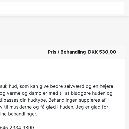
Pris / Behandling DKK 530,00
g smuk hud, som kan give bedre selvværd og en højere
æk og varme og damp er med til at blødgøre huden og
ilpasses din hudtype. Behandlingen suppleres af
v til musklerne og få glød i huden. Jeg er glad for
ine behandlinger.
n +45 2334 9899