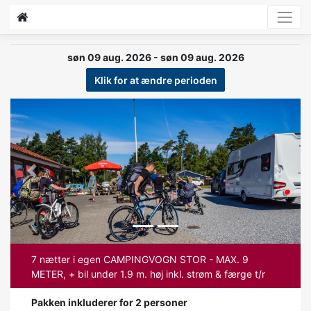
søn 09 aug. 2026 - søn 09 aug. 2026
Klik for at ændre perioden
Previous
Next
7 nætter i egen CAMPINGVOGN STOR - MAX. 9
METER, + bil under 1.9 m. høj inkl. strøm & færge t/r
Pakken inkluderer for 2 personer