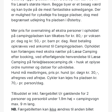
fra Læsø's største Havn. Begge byer er et besøg værd
og kan byde på de mest fantastiske solnedgange. Der
er mulighed for cykelleje fra begge pladser, dog med
begrænset udlejning fra pladsen i Østerby.
Mer pris for overnatning af ekstra personer i opholdet
på campingpladsen kan tilkøbes for kr. 80,- pr voksen
pr. dag og kr. 50,- pr. barn pr. dag. Rest betaling
opkræves ved ankomst til Campingpladsen. Opholdet
kan forlænges med ekstra nætter på Læsø Camping
efter booking, ved efterfølgende henvendelse til Læsø
Camping på ferie@laesoecamping.dk - husk at oplyse
ordre nummer og datoer for udvidelse.
Hund må medbringes, pris pr. hund /pr. døgn kr. 30,-,
afregnes ved afrejse. Cykler kan lejes fra pladsen kr.
70,- pr. person/dag.
Tilbuddet er inkl. færgebillet t/r gældende for 2
personer og personbil under 1.9m høj + campingvogn
max. 9 m lang.
NB.
Færgebilletten kan
ikke
ændres til anden billet