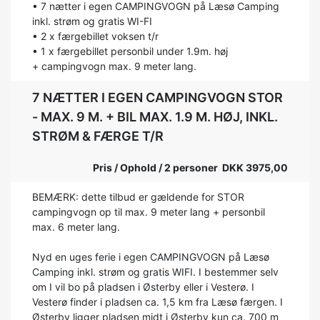
• 7 nætter i egen CAMPINGVOGN på Læsø Camping
inkl. strøm og gratis WI-FI
• 2 x færgebillet voksen t/r
• 1 x færgebillet personbil under 1.9m. høj
+ campingvogn max. 9 meter lang.
7 NÆTTER I EGEN CAMPINGVOGN STOR
- MAX. 9 M. + BIL MAX. 1.9 M. HØJ, INKL.
STRØM & FÆRGE T/R
Pris / Ophold / 2 personer DKK 3975,00
BEMÆRK: dette tilbud er gældende for STOR
campingvogn op til max. 9 meter lang + personbil
max. 6 meter lang.
Nyd en uges ferie i egen CAMPINGVOGN på Læsø
Camping inkl. strøm og gratis WIFI. I bestemmer selv
om I vil bo på pladsen i Østerby eller i Vesterø. I
Vesterø finder i pladsen ca. 1,5 km fra Læsø færgen. I
Østerby ligger pladsen midt i Østerby kun ca. 700 m