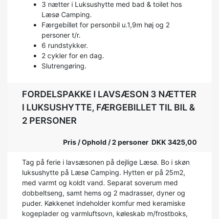
3 nætter i Luksushytte med bad & toilet hos
Læsø Camping.
Færgebillet for personbil u.1,9m høj og 2
personer t/r.
6 rundstykker.
2 cykler for en dag.
Slutrengøring.
FORDELSPAKKE I LAVSÆSON 3 NÆTTER
I LUKSUSHYTTE, FÆRGEBILLET TIL BIL &
2 PERSONER
Pris / Ophold / 2 personer DKK 3425,00
Tag på ferie i lavsæsonen på dejlige Læsø. Bo i skøn
luksushytte på Læsø Camping. Hytten er på 25m2,
med varmt og koldt vand. Separat soverum med
dobbeltseng, samt hems og 2 madrasser, dyner og
puder. Køkkenet indeholder komfur med keramiske
kogeplader og varmluftsovn, køleskab m/frostboks,