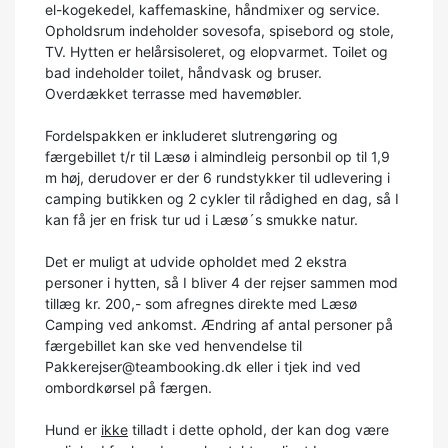
el-kogekedel, kaffemaskine, håndmixer og service.
Opholdsrum indeholder sovesofa, spisebord og stole,
TV. Hytten er helårsisoleret, og elopvarmet. Toilet og
bad indeholder toilet, håndvask og bruser.
Overdækket terrasse med havemøbler.
Fordelspakken er inkluderet slutrengøring og
færgebillet t/r til Læsø i almindleig personbil op til 1,9
m høj, derudover er der 6 rundstykker til udlevering i
camping butikken og 2 cykler til rådighed en dag, så I
kan få jer en frisk tur ud i Læsø´s smukke natur.
Det er muligt at udvide opholdet med 2 ekstra
personer i hytten, så I bliver 4 der rejser sammen mod
tillæg kr. 200,- som afregnes direkte med Læsø
Camping ved ankomst. Ændring af antal personer på
færgebillet kan ske ved henvendelse til
Pakkerejser@teambooking.dk eller i tjek ind ved
ombordkørsel på færgen.
Hund er
ikke
tilladt i dette ophold, der kan dog være