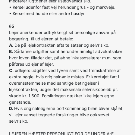
medfører lugtgener eller usædvanligt slid.
• Kørsel udenfor fast vej herunder grus - og markveje.
• Kørsel med hunde eller andre husdyr.
§5
Lejer anerkender udtrykkeligt sit personlige ansvar på
begæring, til udlejeren at betale:
A.
De på lejekontrakten aftalte satser og selvrisiko.
B.
Sådanne udgifter samt herunder rimeligt advokatsalær
hvor loven tillader det, påløbne inkassosalærer m.m. som
påføres udlejer af lejer.
C.
udlejers udgifter ved tyveri samt ved fremskaffelse af
ekstra nøgle, hvis originalnøgle mistes. Er køretøjet ført i
overensstemmelse med samtlige betingelser i
lejekontrakten, udgør det maksimale selvrisikobeløb pr.
skade kr. 1.500. Forsikringen dækker ikke lejers egne
genstande.
D.
Hvis originalnøglerne bortkommer og bilen bliver stjålet,
vil lejer uanset tegnede forsikringer blive opkrævet
selvrisiko.
LEJEREN HÆFTER PERSONLIGT FOR DE UNDER A-E