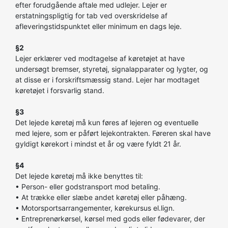
efter forudgående aftale med udlejer. Lejer er
erstatningspligtig for tab ved overskridelse af
afleveringstidspunktet eller minimum en dags leje.
§2
Lejer erklærer ved modtagelse af køretøjet at have
undersøgt bremser, styretøj, signalapparater og lygter, og
at disse er i forskriftsmæssig stand. Lejer har modtaget
køretøjet i forsvarlig stand.
§3
Det lejede køretøj må kun føres af lejeren og eventuelle
med lejere, som er påført lejekontrakten. Føreren skal have
gyldigt kørekort i mindst et år og være fyldt 21 år.
§4
Det lejede køretøj må ikke benyttes til:
• Person- eller godstransport mod betaling.
• At trække eller slæbe andet køretøj eller påhæng.
• Motorsportsarrangementer, kørekursus el.lign.
• Entreprenørkørsel, kørsel med gods eller fødevarer, der