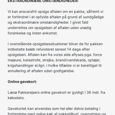
EKSTRAORDINÆRE OMSTÆNDIGHEDER:
Vi kan ansvarsfrit opsige aftalen om en pakke, såfremt vi
er forhindret i at opfylde aftalen på grund af uundgåelige
og ekstraordinære omstændigheder. I givet fald
underrettes om opsigelsen af aftalen uden unødig
forsinkelse og inden ankomst.
I ovenstående opsigelsessituationer bliver de for pakken
indbetalte beløb refunderet senest 14 dage efter
opsigelsen. Aftalen kan fra vores side aflyses pga. force
majeure, katastrofe, strejke, brand/vandskade, optøjer,
krigshandlinger el.lign. i hvilke tilfælde vi er berettiget til
annullering af aftalen uden godtgørelse.
Online gavekort:
Læsø Pakkerejsers online gavekort er gyldigt i 36 mdr. fra
købsdato.
Gavekortet kan anvendes som hel eller delvis betaling i
forbindelse med online køb af pakketilbud, overnatning og