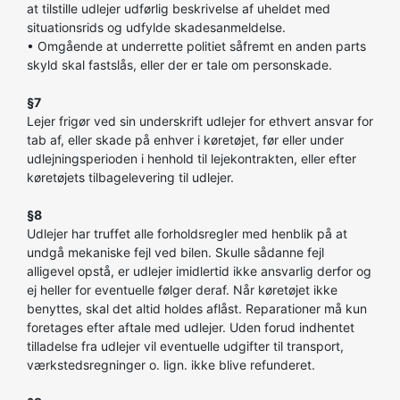
at tilstille udlejer udførlig beskrivelse af uheldet med
situationsrids og udfylde skadesanmeldelse.
• Omgående at underrette politiet såfremt en anden parts
skyld skal fastslås, eller der er tale om personskade.
§7
Lejer frigør ved sin underskrift udlejer for ethvert ansvar for
tab af, eller skade på enhver i køretøjet, før eller under
udlejningsperioden i henhold til lejekontrakten, eller efter
køretøjets tilbagelevering til udlejer.
§8
Udlejer har truffet alle forholdsregler med henblik på at
undgå mekaniske fejl ved bilen. Skulle sådanne fejl
alligevel opstå, er udlejer imidlertid ikke ansvarlig derfor og
ej heller for eventuelle følger deraf. Når køretøjet ikke
benyttes, skal det altid holdes aflåst. Reparationer må kun
foretages efter aftale med udlejer. Uden forud indhentet
tilladelse fra udlejer vil eventuelle udgifter til transport,
værkstedsregninger o. lign. ikke blive refunderet.