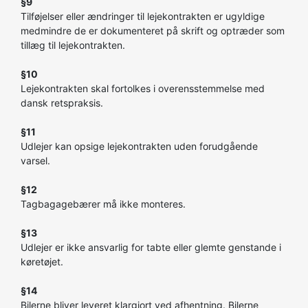
§9
Tilføjelser eller ændringer til lejekontrakten er ugyldige
medmindre de er dokumenteret på skrift og optræder som
tillæg til lejekontrakten.
§10
Lejekontrakten skal fortolkes i overensstemmelse med
dansk retspraksis.
§11
Udlejer kan opsige lejekontrakten uden forudgående
varsel.
§12
Tagbagagebærer må ikke monteres.
§13
Udlejer er ikke ansvarlig for tabte eller glemte genstande i
køretøjet.
§14
Bilerne bliver leveret klargjort ved afhentning. Bilerne